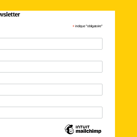
wsletter
*
indique "obligatoire"