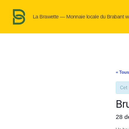
La Brawette — Monnaie locale du Brabant w
La
Brawette
« Tous
Cet
Br
28 