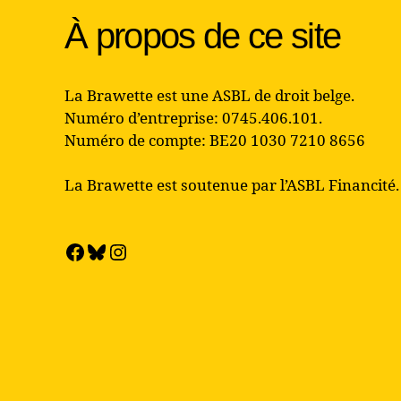
o
À propos de ce site
n
É
La Brawette est une ASBL de droit belge.
Numéro d’entreprise: 0745.406.101.
v
Numéro de compte: BE20 1030 7210 8656
è
La Brawette est soutenue par l’ASBL Financité.
n
Facebook
Bluesky
Instagram
e
m
e