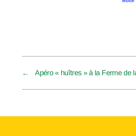
Motte
N
a
v
i
g
←
Apéro « huîtres » à la Ferme de l
a
t
i