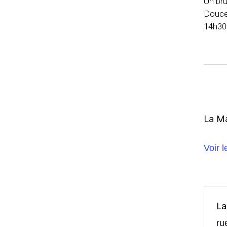
Un br
Douce,
14h30
La M
Voir 
La
ru